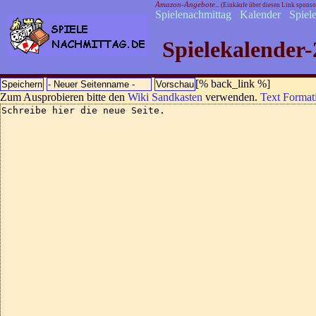
Amazon-Angebote
... (Einkäufe über diesen Link spons
Spielenachmittag
Kalender
Spiel
Spielekalender-
[% back_link %]
Zum Ausprobieren bitte den
Wiki Sandkasten
verwenden.
Text Format