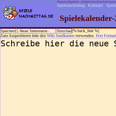
Amazon-Angebote
... (Einkäufe über diesen Link spons
Spielenachmittag
Kalender
Spiel
Spielekalender-
[% back_link %]
Zum Ausprobieren bitte den
Wiki Sandkasten
verwenden.
Text Format