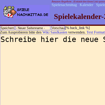
Amazon-Angebote
... (Einkäufe über diesen Link spons
Spielenachmittag
Kalender
Spiel
Spielekalender-
[% back_link %]
Zum Ausprobieren bitte den
Wiki Sandkasten
verwenden.
Text Format