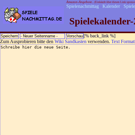
Amazon-Angebote
... (Einkäufe über diesen Link spons
Spielenachmittag
Kalender
Spiel
Spielekalender-
[% back_link %]
Zum Ausprobieren bitte den
Wiki Sandkasten
verwenden.
Text Format