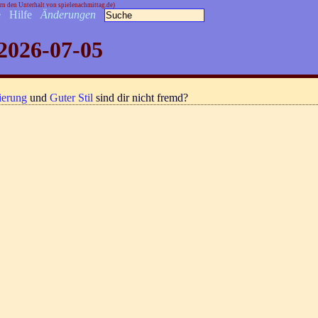
orn den Unterhalt von spielenachmittag.de)
e
Hilfe
Änderungen
2026-07-05
ierung
und
Guter Stil
sind dir nicht fremd?