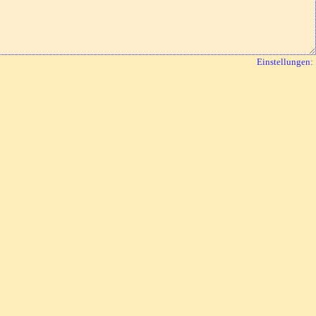
Einstellungen: