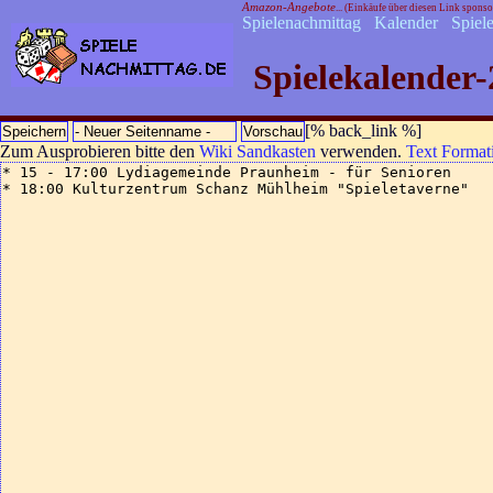
Amazon-Angebote
... (Einkäufe über diesen Link spons
Spielenachmittag
Kalender
Spiel
Spielekalender-
[% back_link %]
Zum Ausprobieren bitte den
Wiki Sandkasten
verwenden.
Text Format