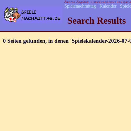
Amazon-Angebote
... (Einkäufe über diesen Link spons
Spielenachmittag
Kalender
Spiel
Search Results
0 Seiten gefunden, in denen 'Spielekalender-2026-07