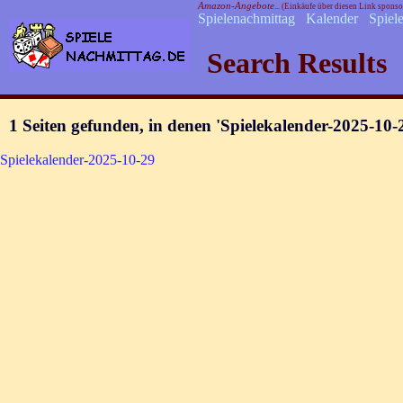
Amazon-Angebote
... (Einkäufe über diesen Link spons
Spielenachmittag
Kalender
Spiel
Search Results
1 Seiten gefunden, in denen 'Spielekalender-2025-10
Spielekalender-2025-10-29