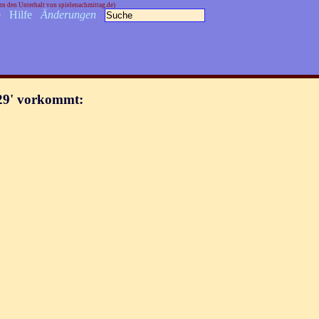
orn den Unterhalt von spielenachmittag.de)
e
Hilfe
Änderungen
-29' vorkommt: