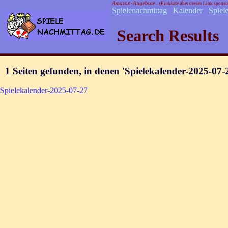
Amazon-Angebote
... (Einkäufe über diesen Link spons
Spielenachmittag
Kalender
Spiel
Search Results
1 Seiten gefunden, in denen 'Spielekalender-2025-07
Spielekalender-2025-07-27