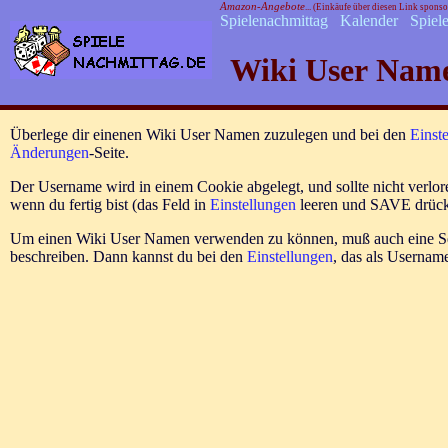
Amazon-Angebote
... (Einkäufe über diesen Link spons
Spielenachmittag
Kalender
Spiel
Wiki User Nam
Überlege dir einenen Wiki User Namen zuzulegen und bei den
Einst
Änderungen
-Seite.
Der Username wird in einem Cookie abgelegt, und sollte nicht verlo
wenn du fertig bist (das Feld in
Einstellungen
leeren und SAVE drück
Um einen Wiki User Namen verwenden zu können, muß auch eine Seit
beschreiben. Dann kannst du bei den
Einstellungen
, das als Usernam