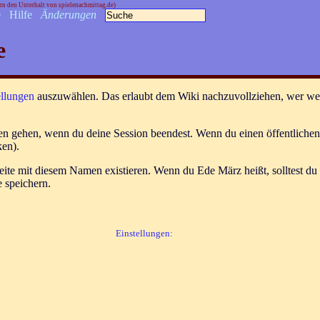
orn den Unterhalt von spielenachmittag.de)
e
Hilfe
Änderungen
e
ellungen
auszuwählen. Das erlaubt dem Wiki nachzuvollziehen, wer welc
ren gehen, wenn du deine Session beendest. Wenn du einen öffentliche
en).
e mit diesem Namen existieren. Wenn du Ede März heißt, solltest du 
e speichern.
Einstellungen: