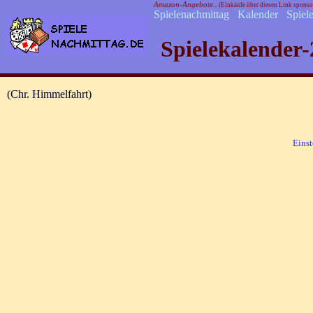
Amazon-Angebote
... (Einkäufe über diesen Link spons
Spielenachmittag
Kalender
Spiel
Spielekalender-
(Chr. Himmelfahrt)
Einst